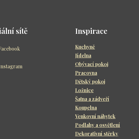
ální sítě
Inspirace
Kuchyně
Facebook
Jídelna
Obývací pokoj
Instagram
Pracovna
Dětský pokoj
Ložnice
Šatna a zádveří
Koupelna
Venkovní nábytek
Podlahy a osvětlení
Dekorativní stěrky