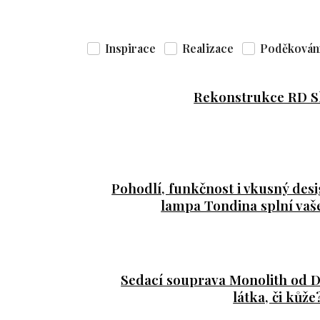
Inspirace
Realizace
Poděkován
Rekonstrukce RD S
Pohodlí, funkčnost i vkusný desi
lampa Tondina splní vaš
Sedací souprava Monolith od DIT
látka, či kůže