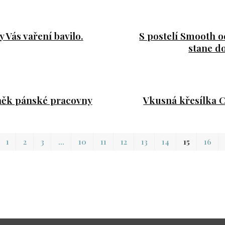
y Vás vaření bavilo.
S postelí Smooth o
stane d
něk pánské pracovny
Vkusná křesílka C
1
2
3
…
10
11
12
13
14
15
16