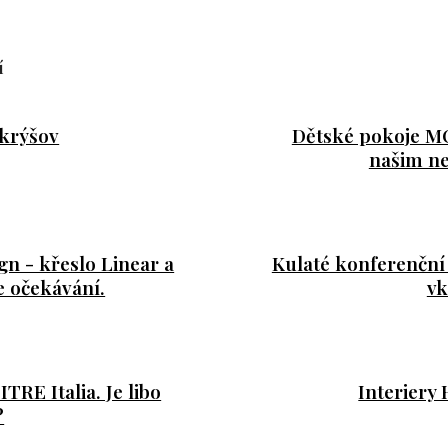
í
krýšov
Dětské pokoje 
našim ne
gn - křeslo Linear a
Kulaté konferenční 
e očekávání.
vk
RE Italia. Je libo
Interiery 
?