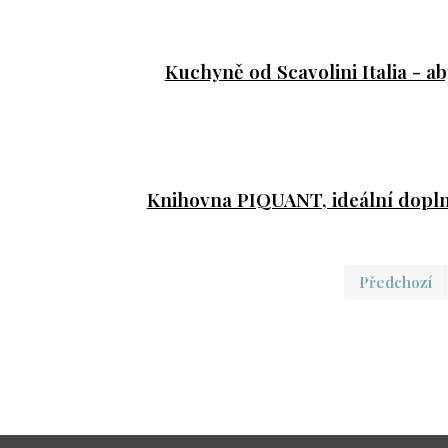
Kuchyně od Scavolini Italia - ab
Knihovna PIQUANT, ideální dopl
Předchozí