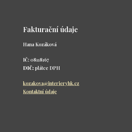
Fakturační údaje
Hana Kozáková
IČ:
08118167
DIČ:
plátce DPH
kozakova@interieryhk.cz
Kontaktní údaje