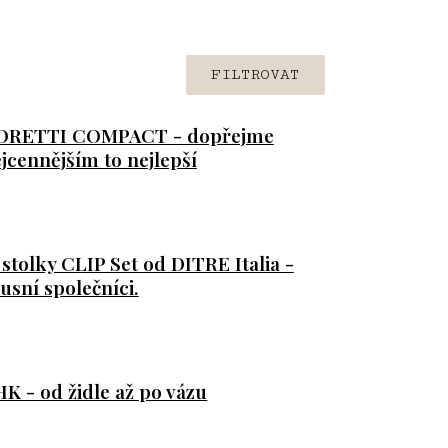
FILTROVAT
MORETTI COMPACT - dopřejme
jcennějším to nejlepší
stolky CLIP Set od DITRE Italia -
usní společníci.
HK - od židle až po vázu