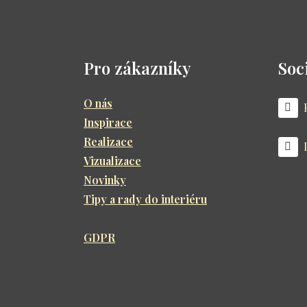
Pro zákazníky
Soci
O nás
Inspirace
Realizace
Vizualizace
Novinky
Tipy a rady do interiéru
GDPR