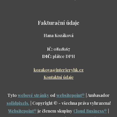
Fakturační údaje
Hana Kozáková
IČ:
08118167
DIČ:
plátce DPH
kozakova@interieryhk.cz
Kontaktní údaje
Tyto
webové stránky
od
websitepoint
®
| Ambasador
solidpixels.
| Copyright © - všechna práva vyhrazena!
Websitepoint
®
je členem skupiny
Cloud Business
®
|