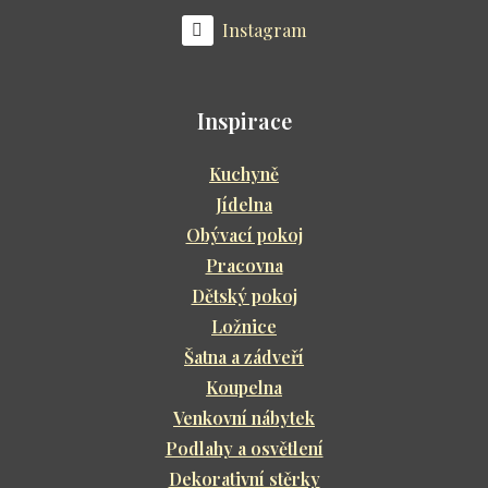
Instagram
Inspirace
Kuchyně
Jídelna
Obývací pokoj
Pracovna
Dětský pokoj
Ložnice
Šatna a zádveří
Koupelna
Venkovní nábytek
Podlahy a osvětlení
Dekorativní stěrky