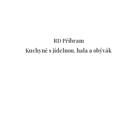
Ko
Lo
Šat
RD Příbram
Byt
Kuchyně s jídelnou, hala a obývák
Ve
Pod
Dek
Refe
Vide
Tipy 