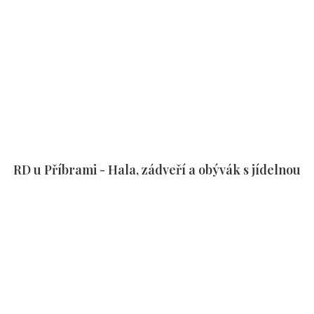
RD u Příbrami - Hala, zádveří a obývák s jídelnou