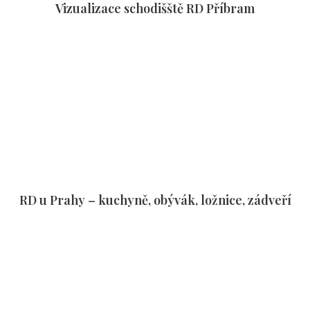
inter
Vizualizace schodišště RD Příbram
Kont
RD u Prahy – kuchyně, obývák, ložnice, zádveří