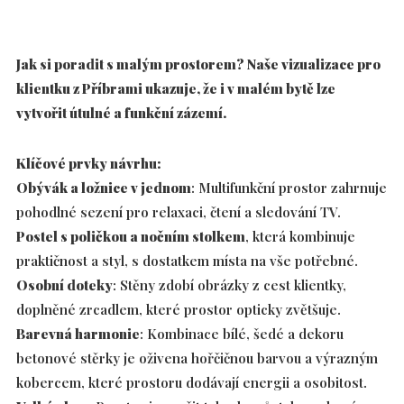
Jak si poradit s malým prostorem? Naše vizualizace pro
klientku z Příbrami ukazuje, že i v malém bytě lze
vytvořit útulné a funkční zázemí.
Klíčové prvky návrhu:
Obývák a ložnice v jednom
: Multifunkční prostor zahrnuje
pohodlné sezení pro relaxaci, čtení a sledování TV.
Postel s poličkou a nočním stolkem
, která kombinuje
praktičnost a styl, s dostatkem místa na vše potřebné.
Osobní doteky
: Stěny zdobí obrázky z cest klientky,
doplněné zrcadlem, které prostor opticky zvětšuje.
Barevná harmonie
: Kombinace bílé, šedé a dekoru
betonové stěrky je oživena hořčičnou barvou a výrazným
kobercem, které prostoru dodávají energii a osobitost.