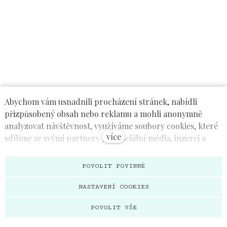
RD Láz
Abychom vám usnadnili procházení stránek, nabídli
přizpůsobený obsah nebo reklamu a mohli anonymně
analyzovat návštěvnost, využíváme soubory cookies, které
více
sdílíme se svými partnery pro sociální média, inzerci a
analýzu. Jejich nastavení upravíte odkazem "Nastavení
cookies" a kdykoliv jej můžete změnit v patičce webu.
POVOLIT POVINNÉ
Podrobnější informace najdete v našich Zásadách ochrany
RD Obecnice
osobních údajů a používání souborů cookies. Souhlasíte s
NASTAVENÍ COOKIES
používáním cookies?
POVOLIT VŠE