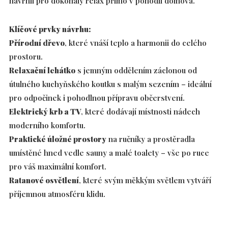
navrhli pro dokonalý relax přímo v pohodlí domova.
Klíčové prvky návrhu:
Přírodní dřevo
, které vnáší teplo a harmonii do celého
prostoru.
Relaxační lehátko
s jemným oddělením záclonou od
útulného kuchyňského koutku s malým sezením – ideální
pro odpočinek i pohodlnou přípravu občerstvení.
Elektrický krb a TV
, které dodávají místnosti nádech
moderního komfortu.
Praktické úložné prostory
na ručníky a prostěradla
umístěné hned vedle sauny a malé toalety – vše po ruce
pro váš maximální komfort.
Ratanové osvětlení
, které svým měkkým světlem vytváří
příjemnou atmosféru klidu.