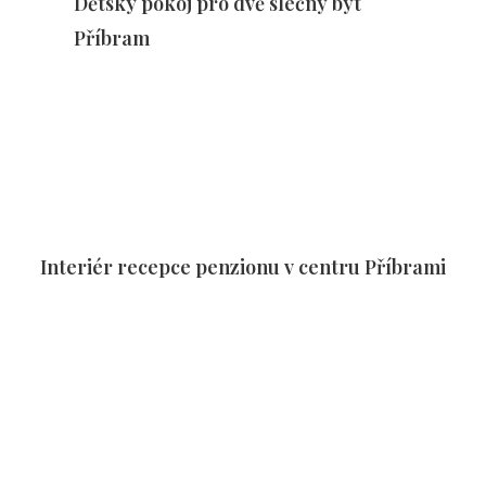
Dětský pokoj pro dvě slečny byt
Příbram
Interiér recepce penzionu v centru Příbrami