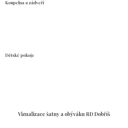
Koupelna a zádveří
Dětské pokoje
Vizualizace šatny a obýváku RD Dobříš