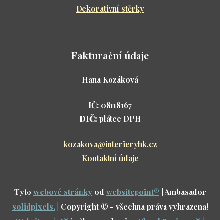
Dekorativní stěrky
Fakturační údaje
Hana Kozáková
IČ:
08118167
DIČ:
plátce DPH
kozakova@interieryhk.cz
Kontaktní údaje
Tyto
webové stránky
od
websitepoint
®
| Ambasador
solidpixels.
| Copyright © - všechna práva vyhrazena!