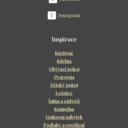
Instagram
Inspirace
Kuchyně
Jídelna
Obývací pokoj
Pracovna
Dětský pokoj
Ložnice
Šatna a zádveří
Koupelna
Venkovní nábytek
Podlahy a osvětlení