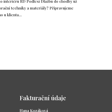
o interiéru RD Podlesí Dlažbu do chodby už
rační techniky a materiály? Připravujeme
 u klienta...
Fakturační údaje
Hana Kozáková