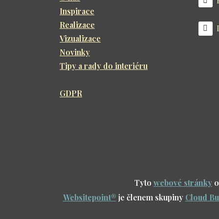
Inspirace
Realizace
Vizualizace
Novinky
Tipy a rady do interiéru
GDPR
Tyto
webové stránky
o
Websitepoint
®
je členem skupiny
Cloud Bu