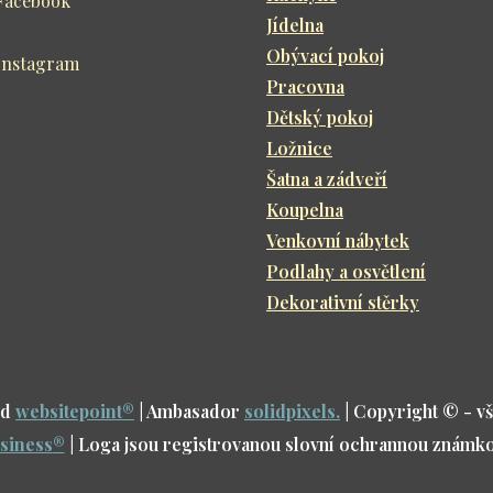
Facebook
Jídelna
Obývací pokoj
Instagram
Pracovna
Dětský pokoj
Ložnice
Šatna a zádveří
Koupelna
Venkovní nábytek
Podlahy a osvětlení
Dekorativní stěrky
d
websitepoint
®
| Ambasador
solidpixels.
| Copyright © - v
siness
®
| Loga jsou registrovanou slovní ochrannou známk