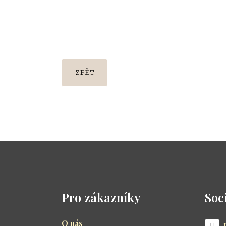
ZPĚT
Pro zákazníky
Soci
O nás