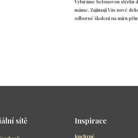
Vybíráme betonovou stěrku d
máme. Zajímají Vás nové deko
odborné školení na míru přímo
ální sítě
Inspirace
Kuchyně