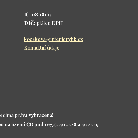
IČ:
08118167
DIČ:
plátce DPH
kozakova@interieryhk.cz
Kontaktní údaje
šechna práva vyhrazena!
ou na území ČR pod reg.č. 402228 a 402229