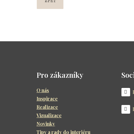
ZPĚT
Pro zákazníky
Soci
O nás
Inspirace
Realizace
Vizualizace
Novinky
Tipy a rady do interiéru