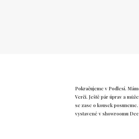
Pokračujeme v Podlesí. Máme
Verči. Ještě pár úprav a může
se zase o kousek posuneme. K
vystavené v showroomu Deco