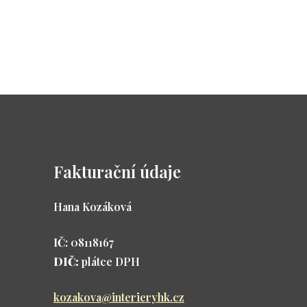
Fakturační údaje
Hana Kozáková
IČ:
08118167
DIČ:
plátce DPH
kozakova@interieryhk.cz