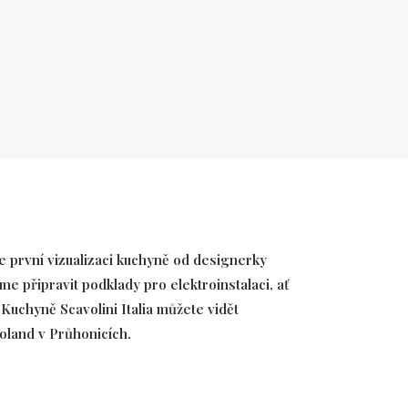
 první vizualizaci kuchyně od designerky
me připravit podklady pro elektroinstalaci, ať
uchyně Scavolini Italia můžete vidět
land v Průhonicích.