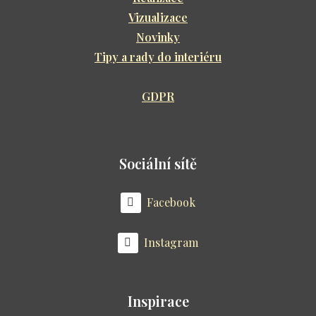
inter
Vizualizace
Kont
Novinky
Tipy a rady do interiéru
GDPR
Sociální sítě
Facebook
Instagram
Inspirace