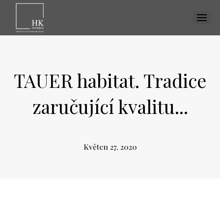
MENU
Dom
Vizua
TAUER habitat. Tradice
Reali
zaručující kvalitu...
Inspi
Ku
Jíd
Květen 27, 2020
Obý
Pr
Dět