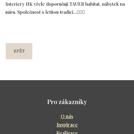
Interiery HK vřele doporučují TAUER habitat, nábytek na
Ko
míru. Společnost s letitou tradicí...👍🏻😎
Lo
Šat
Byt
ZPĚT
Ve
Pod
Dek
Pro zákazníky
Refe
Vide
O nás
Inspirace
Tipy 
Realizace