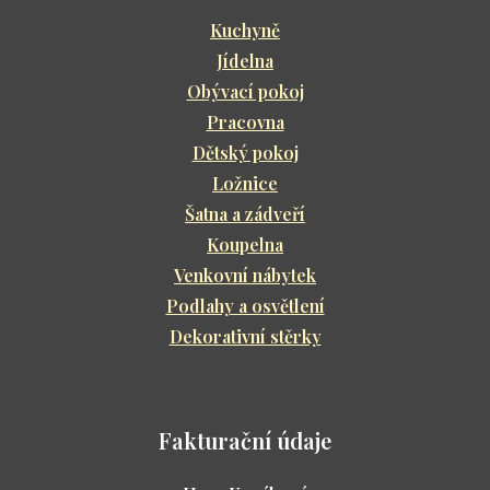
Kuchyně
Jídelna
Obývací pokoj
Pracovna
Dětský pokoj
Ložnice
Šatna a zádveří
Koupelna
Venkovní nábytek
Podlahy a osvětlení
Dekorativní stěrky
Fakturační údaje