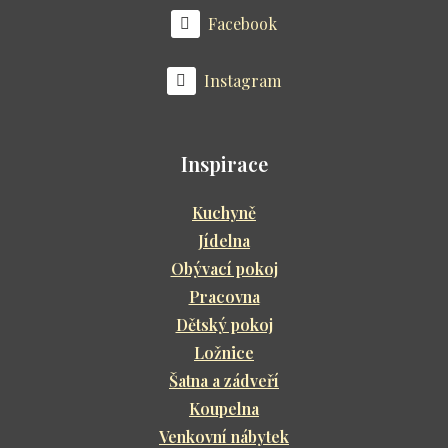
Facebook
Instagram
Inspirace
Kuchyně
Jídelna
Obývací pokoj
Pracovna
Dětský pokoj
Ložnice
Šatna a zádveří
Koupelna
Venkovní nábytek