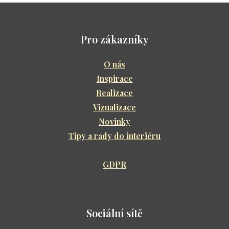
Pro zákazníky
O nás
Inspirace
Realizace
Vizualizace
Novinky
Tipy a rady do interiéru
GDPR
Sociální sítě