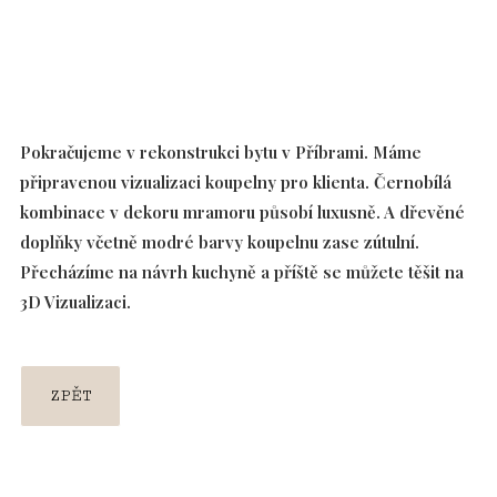
Pokračujeme v rekonstrukci bytu v Příbrami. Máme
připravenou vizualizaci koupelny pro klienta. Černobílá
kombinace v dekoru mramoru působí luxusně. A dřevěné
doplňky včetně modré barvy koupelnu zase zútulní.
Přecházíme na návrh kuchyně a příště se můžete těšit na
3D Vizualizaci.
ZPĚT