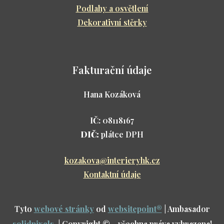
Podlahy a osvětlení
Dekorativní stěrky
Fakturační údaje
Hana Kozáková
IČ:
08118167
DIČ:
plátce DPH
kozakova@interieryhk.cz
Kontaktní údaje
Tyto
webové stránky
od
websitepoint
®
| Ambasador
solidpixels.
| Copyright © - všechna práva vyhrazena!