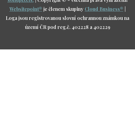
Websitepoint
®
je členem skupiny
Cloud Business
®
|
Loga jsou registrovanou slovní ochrannou známkou na
území ČR pod reg.č. 402228 a 402229