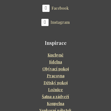
Facebook
Instagram
Inspirace
Kuchyně
Jídelna
Obývací pokoj
Pracovna
Dětský pokoj
Ložnice
Šatna a zádveří
Koupelna
Venkovní nábytek