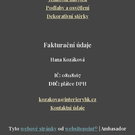
Podlahy a osvětlení
Dekorativní stěrky
Fakturační údaje
Hana Kozáková
IČ:
08118167
DIČ:
plátce DPH
kozakova@interieryhk.cz
Kontaktní údaje
Tyto
webové stránky
od
websitepoint
®
| Ambasador