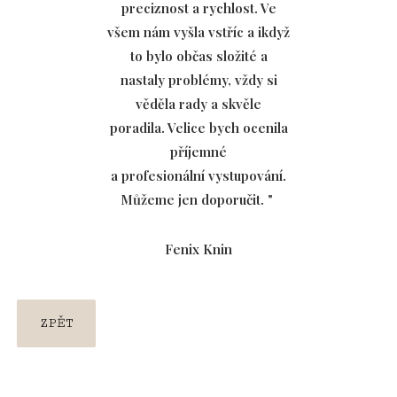
preciznost a rychlost. Ve
Ko
všem nám vyšla vstříc a ikdyž
to bylo občas složité a
Lo
nastaly problémy, vždy si
Šat
věděla rady a skvěle
poradila. Velice bych ocenila
Byt
příjemné
a profesionální vystupování.
Ve
Můžeme jen doporučit. "
Pod
Fenix Knin
Dek
Refe
ZPĚT
Vide
Tipy 