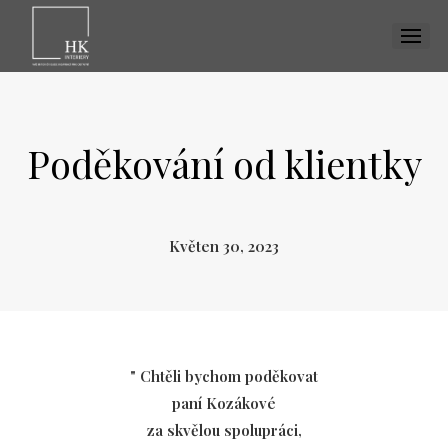
MENU
Dom
Vizua
Poděkování od klientky
Reali
Inspi
Květen 30, 2023
Ku
Jíd
Obý
" Chtěli bychom poděkovat
Pr
paní Kozákové
Dět
za skvělou spolupráci,