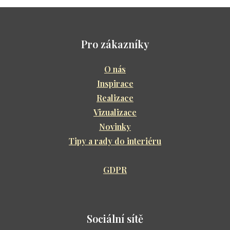
inter
Kont
Pro zákazníky
O nás
Inspirace
Realizace
Vizualizace
Novinky
Tipy a rady do interiéru
GDPR
Sociální sítě