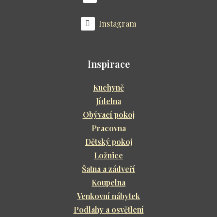
Instagram
Inspirace
Kuchyně
Jídelna
Obývací pokoj
Pracovna
Dětský pokoj
Ložnice
Šatna a zádveří
Koupelna
Venkovní nábytek
Podlahy a osvětlení