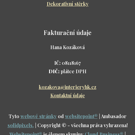
Dekorativní stěrky
Fakturační údaje
Hana Kozáková
IČ:
08118167
DIČ:
plátce DPH
kozakova@interieryhk.cz
Kontaktní údaje
Tyto
webové stránky
od
websitepoint
®
| Ambasador
solidpixels.
| Copyright © - všechna práva vyhrazena!
Websitepoint
®
je členem skupiny
Cloud Business
®
|