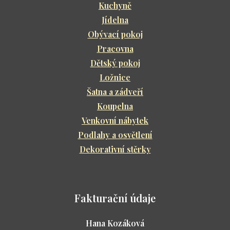
Kuchyně
Jídelna
Obývací pokoj
Pracovna
Dětský pokoj
Ložnice
Šatna a zádveří
Koupelna
Venkovní nábytek
Podlahy a osvětlení
Dekorativní stěrky
Fakturační údaje
Hana Kozáková