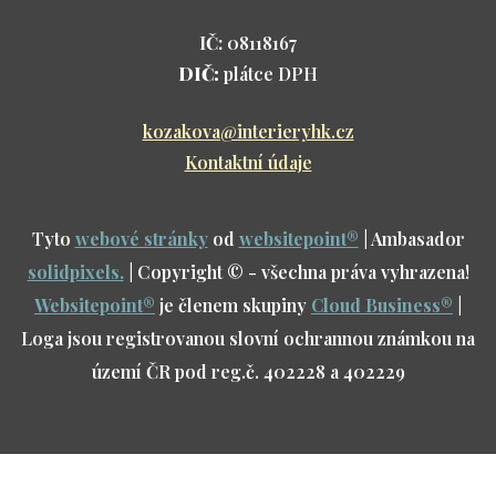
IČ:
08118167
DIČ:
plátce DPH
kozakova@interieryhk.cz
Kontaktní údaje
Tyto
webové stránky
od
websitepoint
®
| Ambasador
solidpixels.
| Copyright © - všechna práva vyhrazena!
Websitepoint
®
je členem skupiny
Cloud Business
®
|
Loga jsou registrovanou slovní ochrannou známkou na
území ČR pod reg.č. 402228 a 402229