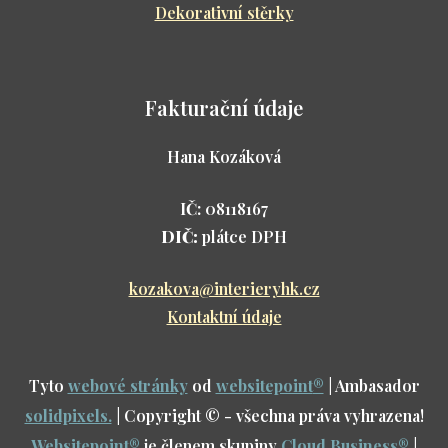
Dekorativní stěrky
Fakturační údaje
Hana Kozáková
IČ:
08118167
DIČ:
plátce DPH
kozakova@interieryhk.cz
Kontaktní údaje
Tyto
webové stránky
od
websitepoint
®
| Ambasador
solidpixels.
| Copyright © - všechna práva vyhrazena!
Websitepoint
®
je členem skupiny
Cloud Business
®
|