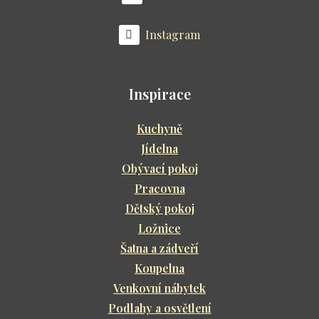
Instagram
Inspirace
Kuchyně
Jídelna
Obývací pokoj
Pracovna
Dětský pokoj
Ložnice
Šatna a zádveří
Koupelna
Venkovní nábytek
Podlahy a osvětlení