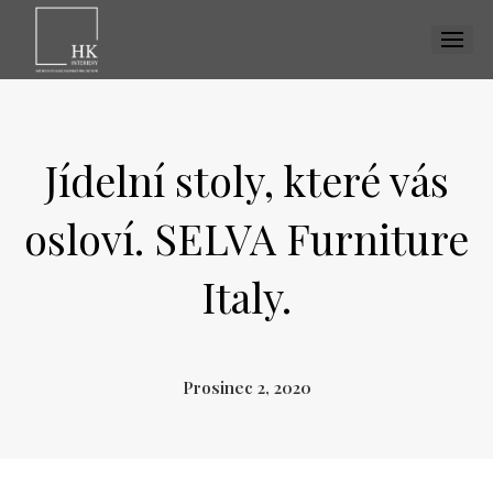
MENU
Dom
Vizua
Jídelní stoly, které vás
Reali
osloví. SELVA Furniture
Inspi
Ku
Italy.
Jíd
Obý
Prosinec 2, 2020
Pr
Dět