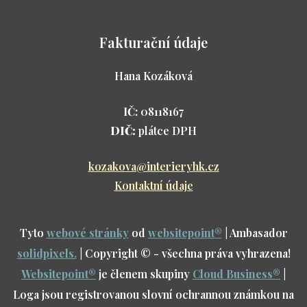
Fakturační údaje
Hana Kozáková
IČ:
08118167
DIČ:
plátce DPH
kozakova@interieryhk.cz
Kontaktní údaje
Tyto
webové stránky
od
websitepoint
®
| Ambasador
solidpixels.
| Copyright © - všechna práva vyhrazena!
Websitepoint
®
je členem skupiny
Cloud Business
®
|
Loga jsou registrovanou slovní ochrannou známkou na