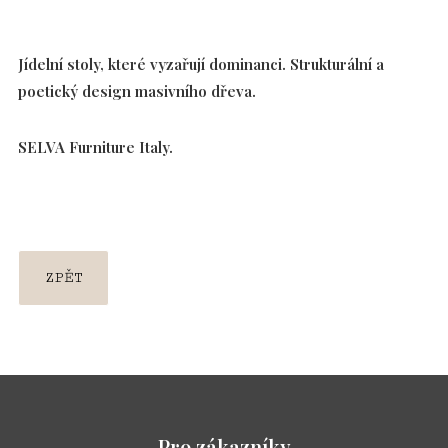
Ko
Jídelní stoly, které vyzařují dominanci. Strukturální a
Lo
poetický design masivního dřeva.
Šat
SELVA Furniture Italy.
Byt
Ve
Pod
ZPĚT
Dek
Refe
Vide
Tipy 
Pro zákazníky