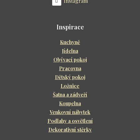
Instagram
Inspirace
Kuchyně
Jídelna
Obývací pokoj
Pracovna
Dětský pokoj
Ložnice
Šatna a zádveří
Koupelna
Venkovní nábytek
Podlahy a osvětlení
Dekorativní stěrky